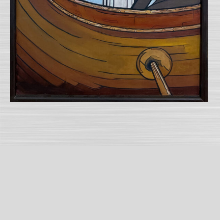
Από την σειρά Πολέμαρχοι
Χρονιά:
2004
Τύπος:
Πίνακας