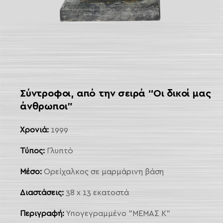
 Link
arch
Σύντροφοι, από την σειρά “Οι δικοί μας
άνθρωποι”
Χρονιά:
1999
Τύπος:
Γλυπτό
Μέσο:
Ορείχαλκος σε μαρμάρινη βάση
Διαστάσεις:
38 x 13 εκατοστά
Περιγραφή:
Υπογεγραμμένο "ΜΕΜΑΣ Κ"