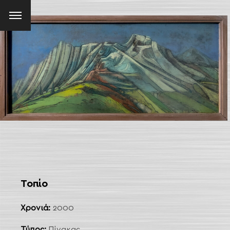
Menu
SEARCH AND PRESS ENTER
Τοπίο
Χρονιά:
2000
Τύπος:
Πίνακας