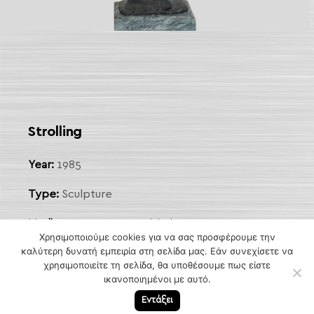
 Link
arch
Strolling
Year:
1985
Type:
Sculpture
Medium:
Bronze on marble base
Χρησιμοποιούμε cookies για να σας προσφέρουμε την
καλύτερη δυνατή εμπειρία στη σελίδα μας. Εάν συνεχίσετε να
Dimensions:
55 x 14 cm
χρησιμοποιείτε τη σελίδα, θα υποθέσουμε πως είστε
ικανοποιημένοι με αυτό.
Description:
Signed "ΜΕΜΑΣ Κ"
Εντάξει